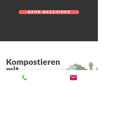
Mehr Maschinen
Kompostieren
mit
Bio-SamPak
®
1