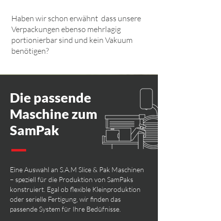
Haben wir schon erwähnt dass unsere
Verpackungen ebenso mehrlagig
portionierbar sind und kein Vakuum
benötigen?
Die passende
Maschine zum
SamPak
Eine Auswahl an S.A.M Slice & Pak Maschinen
– speziell für die Produktion von SamPaks
konstruiert. Egal ob flexible Kleinproduktion
oder serielle Fertigung, wir finden das
passende System für Ihre Bedüfnisse.